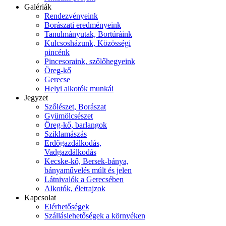
Galériák
Rendezvényeink
Borászati eredményeink
Tanulmányutak, Bortúráink
Kulcsosházunk, Közösségi
pincénk
Pincesoraink, szőlőhegyeink
Öreg-kő
Gerecse
Helyi alkotók munkái
Jegyzet
Szőlészet, Borászat
Gyümölcsészet
Öreg-kő, barlangok
Sziklamászás
Erdőgazdálkodás,
Vadgazdálkodás
Kecske-kő, Bersek-bánya,
bányaművelés múlt és jelen
Látnivalók a Gerecsében
Alkotók, életrajzok
Kapcsolat
Elérhetőségek
Szálláslehetőségek a környéken