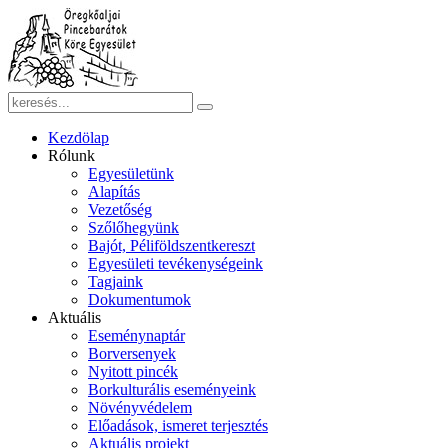
Kezdölap
Rólunk
Egyesületünk
Alapítás
Vezetőség
Szőlőhegyünk
Bajót, Péliföldszentkereszt
Egyesületi tevékenységeink
Tagjaink
Dokumentumok
Aktuális
Eseménynaptár
Borversenyek
Nyitott pincék
Borkulturális eseményeink
Növényvédelem
Előadások, ismeret terjesztés
Aktuális projekt