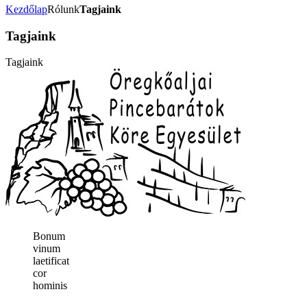
Kezdőlap
Rólunk
Tagjaink
Tagjaink
Tagjaink
Bonum
vinum
laetificat
cor
hominis