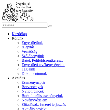
Kezdölap
Rólunk
Egyesületünk
Alapítás
Vezetőség
Szőlőhegyünk
Bajót, Péliföldszentkereszt
Egyesületi tevékenységeink
Tagjaink
Dokumentumok
Aktuális
Eseménynaptár
Borversenyek
Nyitott pincék
Borkulturális eseményeink
Növényvédelem
Előadások, ismeret terjesztés
Aktuális projekt