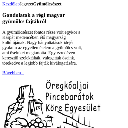
Kezdőlap
Jegyzet
Gyümölcsészet
Gondolatok a régi magyar
gyümölcs fajtákról
A gyümölcsészet fontos része volt egykor a
Kárpát-medencében élő magyarság
kultúrájának. Nagy hányattatások idején
gyakran az egyetlen élelem a gyümölcs volt,
ami őseinket megtartotta. Egy ezredéven
keresztül szelektálták, válogatták őseink,
törekedve a legjobb fajták kiválogatására.
Bővebben...