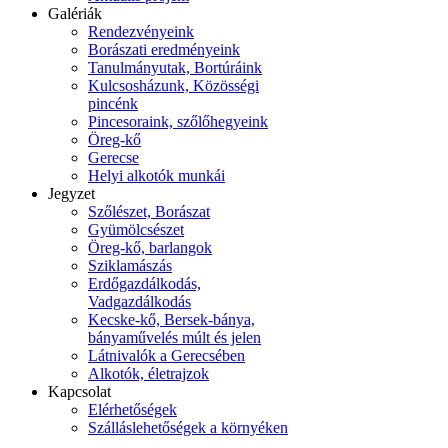
Galériák
Rendezvényeink
Borászati eredményeink
Tanulmányutak, Bortúráink
Kulcsosházunk, Közösségi
pincénk
Pincesoraink, szőlőhegyeink
Öreg-kő
Gerecse
Helyi alkotók munkái
Jegyzet
Szőlészet, Borászat
Gyümölcsészet
Öreg-kő, barlangok
Sziklamászás
Erdőgazdálkodás,
Vadgazdálkodás
Kecske-kő, Bersek-bánya,
bányaművelés múlt és jelen
Látnivalók a Gerecsében
Alkotók, életrajzok
Kapcsolat
Elérhetőségek
Szálláslehetőségek a környéken