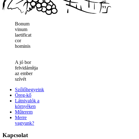
Bonum
vinum
laetificat
cor
hominis
A jó bor
felvidámítja
az ember
szívét
Szőlőhegyeink
Öreg-kő
Látnivalók a
környéken
Műterem
Merre
vagyunk?
Kapcsolat