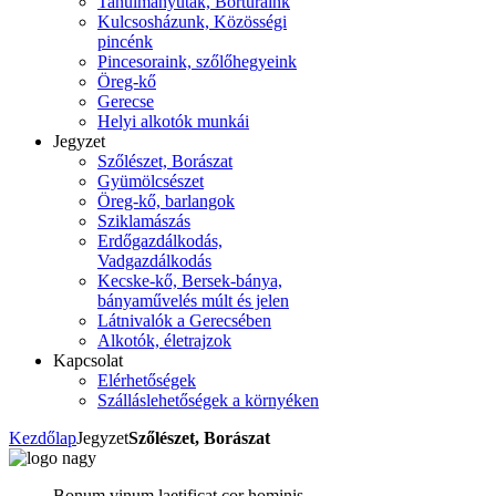
Tanulmányutak, Bortúráink
Kulcsosházunk, Közösségi
pincénk
Pincesoraink, szőlőhegyeink
Öreg-kő
Gerecse
Helyi alkotók munkái
Jegyzet
Szőlészet, Borászat
Gyümölcsészet
Öreg-kő, barlangok
Sziklamászás
Erdőgazdálkodás,
Vadgazdálkodás
Kecske-kő, Bersek-bánya,
bányaművelés múlt és jelen
Látnivalók a Gerecsében
Alkotók, életrajzok
Kapcsolat
Elérhetőségek
Szálláslehetőségek a környéken
Kezdőlap
Jegyzet
Szőlészet, Borászat
Bonum vinum laetificat cor hominis