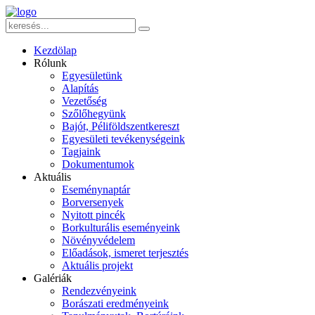
Kezdölap
Rólunk
Egyesületünk
Alapítás
Vezetőség
Szőlőhegyünk
Bajót, Péliföldszentkereszt
Egyesületi tevékenységeink
Tagjaink
Dokumentumok
Aktuális
Eseménynaptár
Borversenyek
Nyitott pincék
Borkulturális eseményeink
Növényvédelem
Előadások, ismeret terjesztés
Aktuális projekt
Galériák
Rendezvényeink
Borászati eredményeink