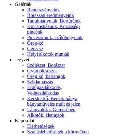
Galériák
Rendezvényeink
Borászati eredményeink
Tanulmányutak, Bortúráink
Kulcsosházunk, Közösségi
pincénk
Pincesoraink, szőlőhegyeink
Öreg-kő
Gerecse
Helyi alkotók munkái
Jegyzet
Szőlészet, Borászat
Gyümölcsészet
Öreg-kő, barlangok
Sziklamászás
Erdőgazdálkodás,
Vadgazdálkodás
Kecske-kő, Bersek-bánya,
bányaművelés múlt és jelen
Látnivalók a Gerecsében
Alkotók, életrajzok
Kapcsolat
Elérhetőségek
Szálláslehetőségek a környéken