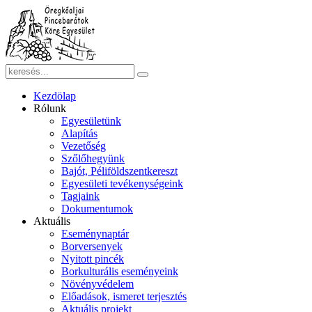
Kezdölap
Rólunk
Egyesületünk
Alapítás
Vezetőség
Szőlőhegyünk
Bajót, Péliföldszentkereszt
Egyesületi tevékenységeink
Tagjaink
Dokumentumok
Aktuális
Eseménynaptár
Borversenyek
Nyitott pincék
Borkulturális eseményeink
Növényvédelem
Előadások, ismeret terjesztés
Aktuális projekt