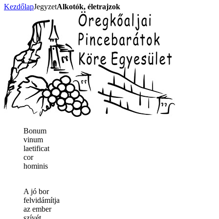
Kezdőlap
Jegyzet
Alkotók, életrajzok
Bonum
vinum
laetificat
cor
hominis
A jó bor
felvidámítja
az ember
szívét