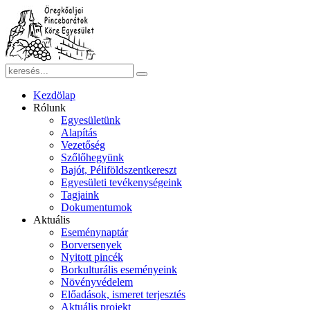
Kezdölap
Rólunk
Egyesületünk
Alapítás
Vezetőség
Szőlőhegyünk
Bajót, Péliföldszentkereszt
Egyesületi tevékenységeink
Tagjaink
Dokumentumok
Aktuális
Eseménynaptár
Borversenyek
Nyitott pincék
Borkulturális eseményeink
Növényvédelem
Előadások, ismeret terjesztés
Aktuális projekt