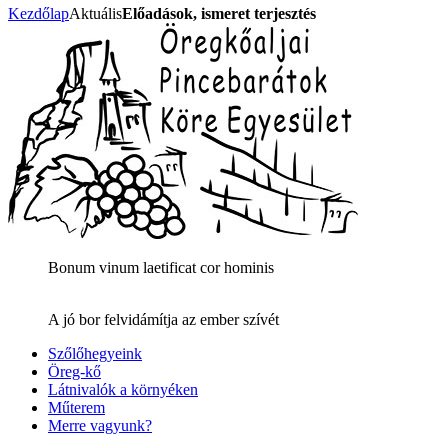
Kezdőlap
Aktuális
Előadások, ismeret terjesztés
Bonum vinum laetificat cor hominis
A jó bor felvidámítja az ember szívét
Szőlőhegyeink
Öreg-kő
Látnivalók a környéken
Műterem
Merre vagyunk?