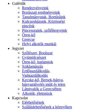
Galériák
Rendezvényeink
Borászati eredményeink
Tanulmányutak, Bortúráink
Kulcsosházunk, Közösségi
pincénk
Pincesoraink, szőlőhegyeink
Öreg-kő
Gerecse
Helyi alkotók munkái
Jegyzet
Szőlészet, Borászat
Gyümölcsészet
Öreg-kő, barlangok
Sziklamászás
Erdőgazdálkodás,
Vadgazdálkodás
Kecske-kő, Bersek-bánya,
bányaművelés múlt és jelen
Látnivalók a Gerecsében
Alkotók, életrajzok
Kapcsolat
Elérhetőségek
Szálláslehetőségek a környéken